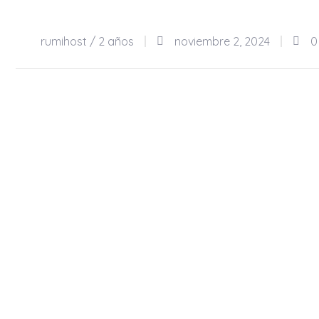
02
rumihost /
2 años
noviembre 2, 2024
0
Nov