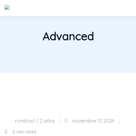
Advanced
17
rumihost /
2 años
noviembre 17, 2024
Nov
0 min read